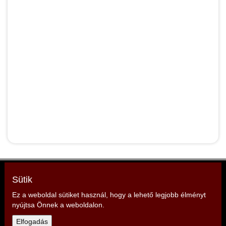
Baranya Vármegyei Tűzoltó Szövetség
Sütik
Elnök: Vecsernyés Mónika
Ez a weboldal sütiket használ, hogy a lehető legjobb élményt
Cím: 7627 Pécs, Engel János utca 1.
nyújtsa Önnek a weboldalon.
Elfogadás