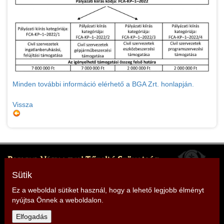
Minden további információ elérhető a BGA Zrt. honlapján.
Vissza
Baranya Vármegyei Tűzoltó Szövetség
Elnök: Vecsernyés Mónika
Sütik
Cím: 7627 Pécs, Engel János utca 1.
Ez a weboldal sütiket használ, hogy a lehető legjobb élményt
nyújtsa Önnek a weboldalon.
Telefon: +36 20 9105 967
Elfogadás