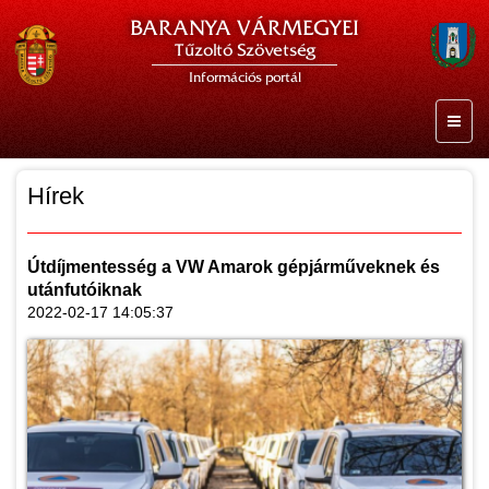
BARANYA VÁRMEGYEI
Tűzoltó Szövetség
Információs portál
Hírek
Útdíjmentesség a VW Amarok gépjárműveknek és
utánfutóiknak
2022-02-17 14:05:37