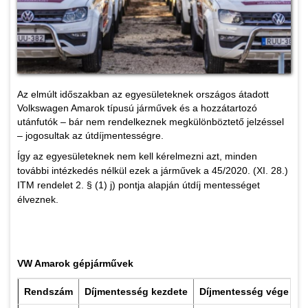
Az elmúlt időszakban az egyesületeknek országos átadott
Volkswagen Amarok típusú járművek és a hozzátartozó
utánfutók – bár nem rendelkeznek megkülönböztető jelzéssel
– jogosultak az útdíjmentességre.
Így az egyesületeknek nem kell kérelmezni azt, minden
további intézkedés nélkül ezek a járművek a 45/2020. (XI. 28.)
ITM rendelet 2. § (1) j) pontja alapján útdíj mentességet
élveznek.
VW Amarok gépjárművek
Rendszám
Díjmentesség kezdete
Díjmentesség vége