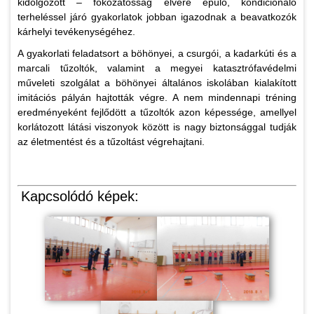
kidolgozott – fokozatosság elvére épülő, kondicionáló
terheléssel járó gyakorlatok jobban igazodnak a beavatkozók
kárhelyi tevékenységéhez.
A gyakorlati feladatsort a böhönyei, a csurgói, a kadarkúti és a
marcali tűzoltók, valamint a megyei katasztrófavédelmi
műveleti szolgálat a böhönyei általános iskolában kialakított
imitációs pályán hajtották végre. A nem mindennapi tréning
eredményeként fejlődött a tűzoltók azon képessége, amellyel
korlátozott látási viszonyok között is nagy biztonsággal tudják
az életmentést és a tűzoltást végrehajtani.
Kapcsolódó képek: