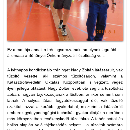
Ez a mottója annak a tréningsorozatnak, amelynek legutóbbi
állomása a Böhönyei Önkormányzati Tűzoltóság volt.
A kétnapos kondicionáló tréninget Nagy Zoltán látássérült, vak
tűzoltó vezette, aki számos tűzoltóságon, valamint a
Katasztrófavédelmi Oktatási Központban is végzett, végez
ilyen jellegű oktatást. Nagy Zoltán évek óta segíti a tűzoltókat
abban, hogyan tájékozódjanak a füstben, amikor semmit sem
látnak. A súlyos látási fogyatékossággal élő, vak tűzoltó
szakított azzal a korábbi gyakorlattal, miszerint a látássérült
emberek gyógypedagógiai technikáit gyakoroltatják a merőben
más környezetben tevékenykedő tűzoltókra. A fehér bottal és
hallás alapján való tájékozódás helyett – a tűzoltók számára