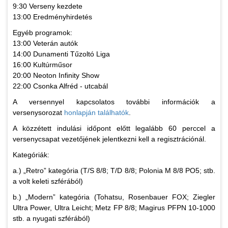
9:30 Verseny kezdete
13:00 Eredményhirdetés
Egyéb programok:
13:00 Veterán autók
14:00 Dunamenti Tűzoltó Liga
16:00 Kultúrműsor
20:00 Neoton Infinity Show
22:00 Csonka Alfréd - utcabál
A versennyel kapcsolatos további információk a
versenysorozat
honlapján találhatók
.
A közzétett indulási időpont előtt legalább 60 perccel a
versenycsapat vezetőjének jelentkezni kell a regisztrációnál.
Kategóriák:
a.) „Retro” kategória (T/S 8/8; T/D 8/8; Polonia M 8/8 PO5; stb.
a volt keleti szférából)
b.) „Modern” kategória (Tohatsu, Rosenbauer FOX; Ziegler
Ultra Power, Ultra Leicht; Metz FP 8/8; Magirus PFPN 10-1000
stb. a nyugati szférából)