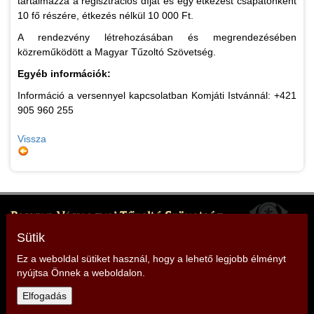
tartalmazza a regisztrációs díjat és egy étkezést csapatonként
10 fő részére, étkezés nélkül 10 000 Ft.
A rendezvény létrehozásában és megrendezésében
közreműködött a Magyar Tűzoltó Szövetség.
Egyéb információk:
Információ a versennyel kapcsolatban Komjáti Istvánnál: +421
905 960 255
Vissza
Baranya Vármegyei Tűzoltó Szövetség
Elnök: Vecsernyés Mónika
Sütik
Cím: 7627 Pécs, Engel János utca 1.
Ez a weboldal sütiket használ, hogy a lehető legjobb élményt
nyújtsa Önnek a weboldalon.
Telefon: +36 20 9105 967
Elfogadás
E-mail:
baranya@tuzoltoszovetseg.hu