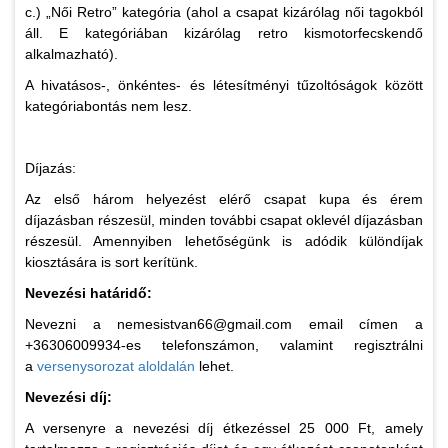
c.) „Női Retro” kategória (ahol a csapat kizárólag női tagokból
áll. E kategóriában kizárólag retro kismotorfecskendő
alkalmazható).
A hivatásos-, önkéntes- és létesítményi tűzoltóságok között
kategóriabontás nem lesz.
Díjazás:
Az első három helyezést elérő csapat kupa és érem
díjazásban részesül, minden további csapat oklevél díjazásban
részesül. Amennyiben lehetőségünk is adódik különdíjak
kiosztására is sort kerítünk.
Nevezési határidő:
Nevezni a nemesistvan66@gmail.com email címen a
+36306009934-es telefonszámon, valamint regisztrálni
a
versenysorozat aloldalán
lehet.
Nevezési díj:
A versenyre a nevezési díj étkezéssel 25 000 Ft, amely