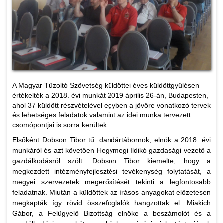
A Magyar Tűzoltó Szövetség küldöttei éves küldöttgyűlésen
értékelték a 2018. évi munkát 2019 április 26-án, Budapesten,
ahol 37 küldött részvételével egyben a jövőre vonatkozó tervek
és lehetséges feladatok valamint az idei munka tervezett
csomópontjai is sorra kerültek.
Elsőként Dobson Tibor tű. dandártábornok, elnök a 2018. évi
munkáról és azt követően Hegymegi Ildikó gazdasági vezető a
gazdálkodásról szólt. Dobson Tibor kiemelte, hogy a
megkezdett intézményfejlesztési tevékenység folytatását, a
megyei szervezetek megerősítését tekinti a legfontosabb
feladatnak. Miután a küldöttek az írásos anyagokat előzetesen
megkapták így rövid összefoglalók hangzottak el. Miakich
Gábor, a Felügyelő Bizottság elnöke a beszámolót és a