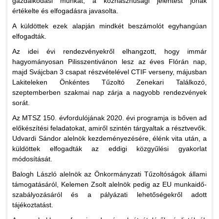
gazdálkodási munkát, a közhasznúsági jelentést jónak
értékelte és elfogadásra javasolta.
A küldöttek ezek alapján mindkét beszámolót egyhangúan
elfogadták.
Az idei évi rendezvényekről elhangzott, hogy immár
hagyományosan Pilisszentivánon lesz az éves Flórán nap,
majd Svájcban 3 csapat részvételével CTIF verseny, májusban
Lakiteleken Önkéntes Tűzoltó Zenekari Találkozó,
szeptemberben szakmai nap zárja a nagyobb rendezvények
sorát.
Az MTSZ 150. évfordulójának 2020. évi programja is bőven ad
előkészítési feladatokat, amiről szintén tárgyaltak a résztvevők.
Udvardi Sándor alelnök kezdeményezésére, élénk vita után, a
küldöttek elfogadták az eddigi közgyűlési gyakorlat
módosítását.
Balogh László alelnök az Önkormányzati Tűzoltóságok állami
támogatásáról, Kelemen Zsolt alelnök pedig az EU munkaidő-
szabályozásáról és a pályázati lehetőségekről adott
tájékoztatást.