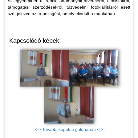
Az egyebekben a francia adományok átvételéről, címlistákról,
támogatási szerződésekről, tűzvédelmi fotókiállításról esett
szó, jelezve azt a pezsgést, amely elindult a munkában.
Kapcsolódó képek:
>>> További képek a galériában <<<