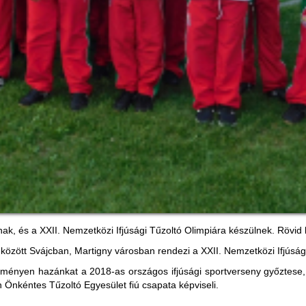
, és a XXII. Nemzetközi Ifjúsági Tűzoltó Olimpiára készülnek. Rövid ké
között Svájcban, Martigny városban rendezi a XXII. Nemzetközi Ifjúsági
ényen hazánkat a 2018-as országos ifjúsági sportverseny győztese,
Önkéntes Tűzoltó Egyesület fiú csapata képviseli.