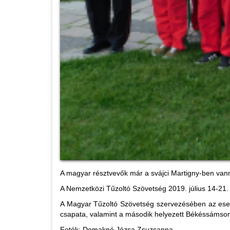
A magyar résztvevők már a svájci Martigny-ben vannak
A Nemzetközi Tűzoltó Szövetség 2019. július 14-21. 
A Magyar Tűzoltó Szövetség szervezésében az esem
csapata, valamint a második helyezett Békéssámson 
Fotók: Domakné Józsa Zsuzsanna