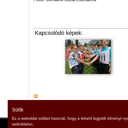
Kapcsolódó képek:
Sütik
Ez a weboldal sütiket használ, hogy a lehető legjobb élményt n
weboldalon.
Baranya Vármegyei Tűzoltó Szövetség