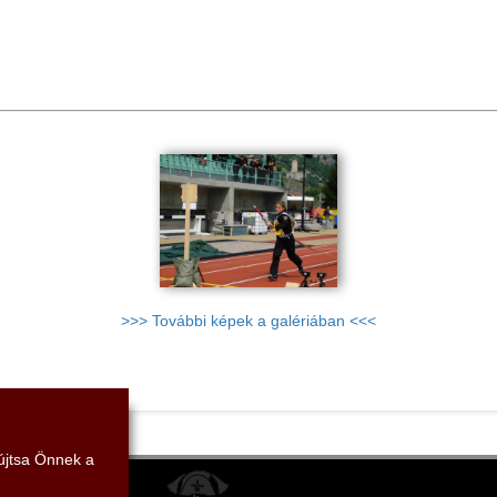
>>> További képek a galériában <<<
yújtsa Önnek a