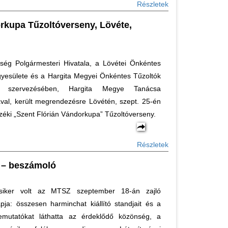
Részletek
orkupa Tűzoltóverseny, Lövéte,
ség Polgármesteri Hivatala, a Lövétei Önkéntes
gyesülete és a Hargita Megyei Önkéntes Tűzoltók
te szervezésében, Hargita Megye Tanácsa
val, került megrendezésre Lövétén, szept. 25-én
éki „Szent Flórián Vándorkupa” Tűzoltóverseny.
Részletek
 – beszámoló
siker volt az MTSZ szeptember 18-án zajló
ja: összesen harminchat kiállító standjait és a
mutatókat láthatta az érdeklődő közönség, a