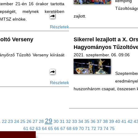
kemping
tember 21-én 16 órakor tartotta
Tűzoltósá
pségét, melynek keretében
zajlott.
z MTSZ elnöke.
Részletek
oltó Verseny
Sikerrel lezajlott a X. O
Hagyományos Tűzoltóv
nyőrző Tűzoltó Verseny kiírását
2021. szeptember. 06. 09:06
Szeptember
eredménye
Részletek
huszonhárom csapat, összesen k
29
1
22
23
24
25
26
27
28
30
31
32
33
34
35
36
37
38
39
40
41
42
4
61
62
63
64
65
66
67
68
69
70
71
72
73
74
75