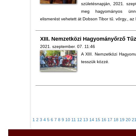
születésnapján, 2021. szep
meg hagyományos ünne
elismerést vehetett át Dobson Tibor tű. vőrgy., a
XIII. Nemzetközi Hagyományőrző Tűz
2021. szeptember. 07. 11:46
A XIII. Nemzetközi Hagyomá
tesszük közzé.
1
2
3
4
5
6
7
8
9
10
11
12
13
14
15
16
17
18
19
20
2