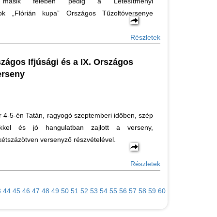
 másik felében pedig a Létesítményi
gok „Flórián kupa” Országos Tűzoltóversenye
Részletek
rszágos Ifjúsági és a IX. Országos
erseny
 4-5-én Tatán, ragyogó szeptemberi időben, szép
kkel és jó hangulatban zajlott a verseny,
étszázötven versenyző részvételével.
Részletek
3
44
45
46
47
48
49
50
51
52
53
54
55
56
57
58
59
60