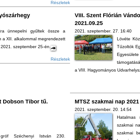
Részletek
gyószárhegy
VIII. Szent Flórián Vánd
2021.09.25
ra ünnepelni gyűltek össze a
2021. szeptember. 27. 16:40
n a XII. alkalommal megrendezett
Lövéte Köz
, 2021. szeptember 25-én.
Tűzoltók E
Egyesüle
Részletek
támogatásá
a VIII. Hagyományos Udvarhelysz
t Dobson Tibor tű.
MTSZ szakmai nap 2021
2021. szeptember. 20. 14:54
Hatalmas 
szakmai nap
szakmai be
gróf Széchenyi István 230.