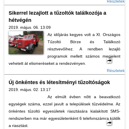
Részletek
Sikerrel lezajlott a tűzoltók találkozója a
hétvégén
2019. május. 06. 13:09
Az időjárás kegyes volt a XI. Országos
Tűzoltó Börze és Találkozó
résztvevőihez. A rendben lezajló
programok mellett számos megjelent
vehetett át elismeréseket a rendezvényen.
Részletek
Új önkéntes és létesítményi tűzoltóságok
2019. május. 02. 13:17
Az elmúlt évben nőtt a beavatkozó
egységek száma, ezzel javult a települések tűzvédelme. Az
önkéntes tűzoltó egyesületek riasztására kialakított SMS-
rendszerben ma már egyesületenként 6 telefonszámra küldik
a riasztást.