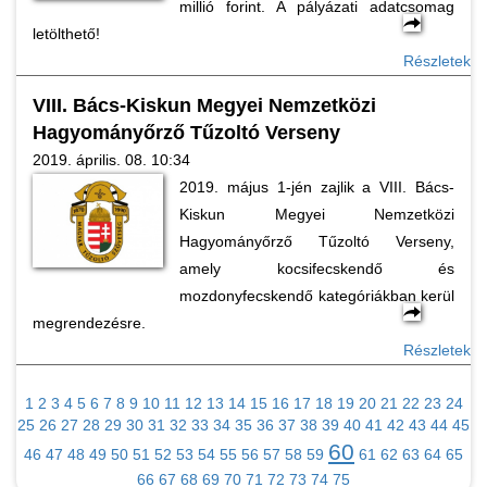
millió forint. A pályázati adatcsomag
letölthető!
Részletek
VIII. Bács-Kiskun Megyei Nemzetközi
Hagyományőrző Tűzoltó Verseny
2019. április. 08. 10:34
2019. május 1-jén zajlik a VIII. Bács-
Kiskun Megyei Nemzetközi
Hagyományőrző Tűzoltó Verseny,
amely kocsifecskendő és
mozdonyfecskendő kategóriákban kerül
megrendezésre.
Részletek
1
2
3
4
5
6
7
8
9
10
11
12
13
14
15
16
17
18
19
20
21
22
23
24
25
26
27
28
29
30
31
32
33
34
35
36
37
38
39
40
41
42
43
44
45
60
46
47
48
49
50
51
52
53
54
55
56
57
58
59
61
62
63
64
65
66
67
68
69
70
71
72
73
74
75