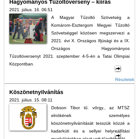
Hagyományos Tűzoltóverseny – kiírás
2021. július. 16. 06:51
A Magyar Tűzoltó Szövetség a
Komárom-Esztergom Megyei Tűzoltó
Szövetséggel közösen megszervezi a
2021. évi X. Országos Ifjúsági és a IX.
Országos Hagyományos
Tűzoltóversenyt 2021. szeptember 4-5-én a Tatai Olimpiai
Központban.
Részletek
Köszönetnyilvánítás
2021. július. 15. 08:11
Dobson Tibor tű. vőrgy., az MTSZ
elnökének személyes
köszönetnyilvánítását tesszük közzé a
kadarkúti és a sellyei helyreállítási
munkálatokban részt vett tűzoltók felé.