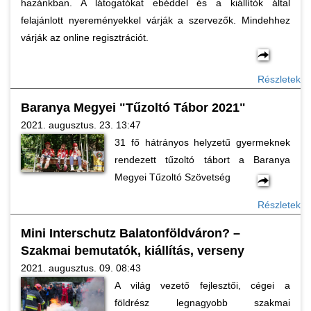
hazánkban. A látogatókat ebéddel és a kiállítók által
felajánlott nyereményekkel várják a szervezők. Mindehhez
várják az online regisztrációt.
Részletek
Baranya Megyei "Tűzoltó Tábor 2021"
2021. augusztus. 23. 13:47
31 fő hátrányos helyzetű gyermeknek
rendezett tűzoltó tábort a Baranya
Megyei Tűzoltó Szövetség
Részletek
Mini Interschutz Balatonföldváron? –
Szakmai bemutatók, kiállítás, verseny
2021. augusztus. 09. 08:43
A világ vezető fejlesztői, cégei a
földrész legnagyobb szakmai