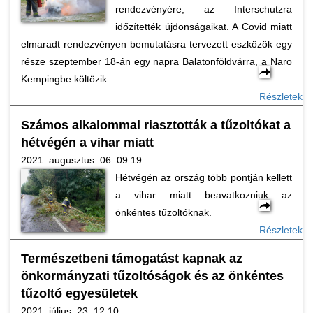
rendezvényére, az Interschutzra
időzítették újdonságaikat. A Covid miatt
elmaradt rendezvényen bemutatásra tervezett eszközök egy
része szeptember 18-án egy napra Balatonföldvárra, a Naro
Kempingbe költözik.
Részletek
Számos alkalommal riasztották a tűzoltókat a
hétvégén a vihar miatt
2021. augusztus. 06. 09:19
Hétvégén az ország több pontján kellett
a vihar miatt beavatkozniuk az
önkéntes tűzoltóknak.
Részletek
Természetbeni támogatást kapnak az
önkormányzati tűzoltóságok és az önkéntes
tűzoltó egyesületek
2021. július. 23. 12:10