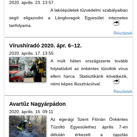
2020. április. 23. 13:57
A lakóépületek tűzvédelmi szabályaiban
segít eligazodni a Lánglovagok Egyesület internetes
tanfolyama.
Részletek
Vírushíradó 2020. ápr. 6–12.
2020. április. 17. 13:55
A múlt héten országszerte tovább
folytatódott az önkéntes tűzoltók vírus
elleni harca. Statisztikánk következik,
némi képes illusztrációval.
Részletek
Avartűz Nagyárpádon
2020. április. 16. 09:11
Az egerági Szent Flórián Önkéntes
Tűzoltó Egyesülethez április 7-én
délután érkezett a riasztás