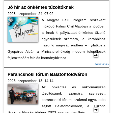
Jó hír az önkéntes tűzoltóknak
2023. szeptember. 24. 07:02
A Magyar Falu Program részeként
működő Falusi Civil Alapban a jövőben
is írnak ki pályázatot önkéntes tűzoltó
egyesületek számára, a korábbihoz
hasonló nagyságrendben – nyilatkozta
Gyopáros Alpár, a Miniszterelnökség modern települések
fejlesztéséért felelős kormánybiztosa.
Részletek
Parancsnoki fórum Balatonföldváron
2023. szeptember. 13. 14:14
Az önkéntes és önkormányzati
tűzoltóságok számára szervezett
parancsnoki fórum, szakmai egyeztetés
zajlott Balatonföldváron, a Tűzoltó
Szakmai Nap kerétében, 2023. szeptember 9-én.