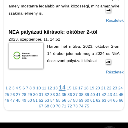
amely mostanra legalább annyira közösségi, mint amennyire
szakmai élmény is.
Részletek
NEA pályázati kiírások: október 2-től
2023. szeptember. 11. 14:52
Három hét múlva, 2023. október 2-án
14 órakor jelennek meg a 2024-es NEA
összevont pályázati kiírásai.
Részletek
14
1
2
3
4
5
6
7
8
9
10
11
12
13
15
16
17
18
19
20
21
22
23
24
25
26
27
28
29
30
31
32
33
34
35
36
37
38
39
40
41
42
43
44
45
46
47
48
49
50
51
52
53
54
55
56
57
58
59
60
61
62
63
64
65
66
67
68
69
70
71
72
73
74
75