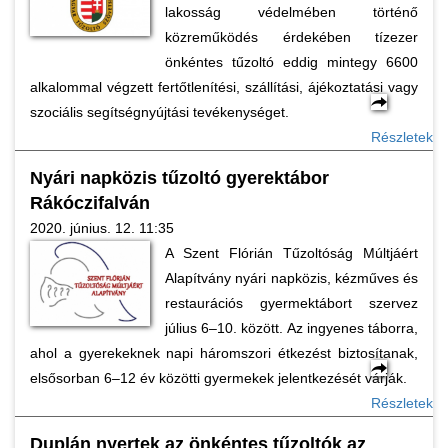
lakosság védelmében történő
közreműködés érdekében tízezer
önkéntes tűzoltó eddig mintegy 6600
alkalommal végzett fertőtlenítési, szállítási, ájékoztatási vagy
szociális segítségnyújtási tevékenységet.
Részletek
Nyári napközis tűzoltó gyerektábor
Rákóczifalván
2020. június. 12. 11:35
A Szent Flórián Tűzoltóság Múltjáért
Alapítvány nyári napközis, kézműves és
restaurációs gyermektábort szervez
július 6–10. között. Az ingyenes táborra,
ahol a gyerekeknek napi háromszori étkezést biztosítanak,
elsősorban 6–12 év közötti gyermekek jelentkezését várják.
Részletek
Duplán nyertek az önkéntes tűzoltók az