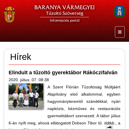
BARANYA VÁRMEGYEI
Tűzoltó Szövetség
Információs portál
Hírek
Elindult a tűzoltó gyerektábor Rákóczifalván
2020. július. 07. 08:38
A Szent Flórián Tűzoltóság Múltjáért
Alapítvány első alkalommal, egyben
hagyományteremtő szándékkal, nyári
napközis, kézműves és restaurációs
gyermektábort szervezett. A tábor július
6-án nyílt meg, ahová ellátogatott Dobson Tibor tű. ddtkb., a